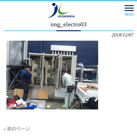
株式会社 広宣社 HOME
>
電気設備事業
>
img_electro03
MENU
img_electro03
2018/12/07
« 前のページ