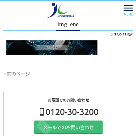
株式会社 広宣社 HOME
>
省エネ事業
>
img_ene
MENU
img_ene
2018/11/06
« 前のページ