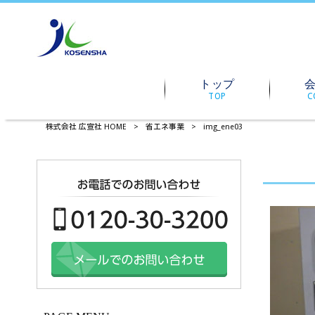
トップ
TOP
C
株式会社 広宣社 HOME
>
省エネ事業
>
img_ene03